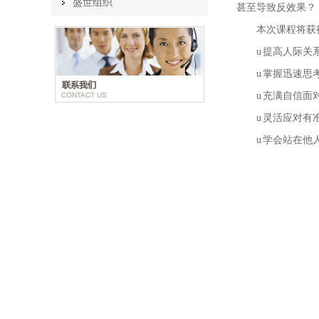
盛世组织
甚至导致反效果？
本次课程将获
u
提高人际关
u
掌握迅速思
u
充满自信面
u
灵活应对有
u
学会站在他