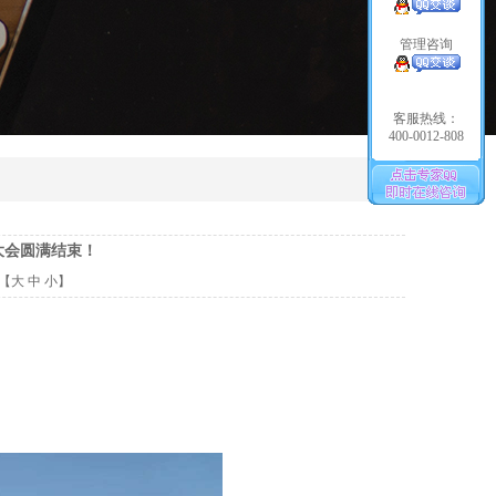
管理咨询
客服热线：
400-0012-808
大会圆满结束！
【
大
中
小
】