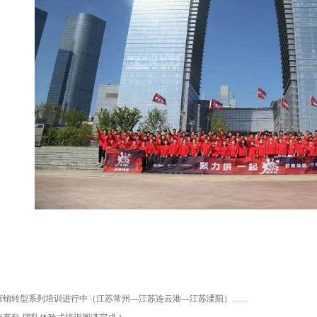
代，营销转型系列培训进行中（江苏常州—江苏连云港—江苏溧阳）……